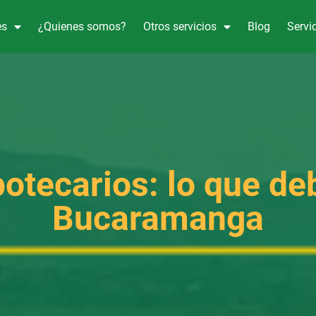
es
¿Quienes somos?
Otros servicios
Blog
Servic
potecarios: lo que de
Bucaramanga