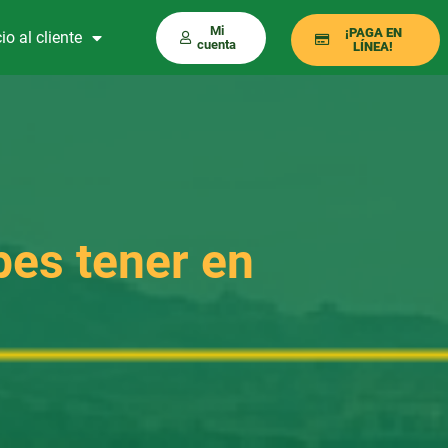
Mi
¡PAGA EN
io al cliente
cuenta
LÍNEA!
bes tener en