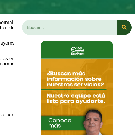
normal:
ícil de
mayores
stas en
orgamos
rés han