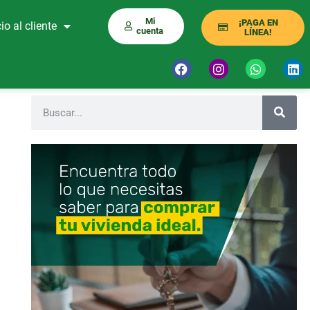
Mi
¡PAGA EN
io al cliente
cuenta
LÍNEA!