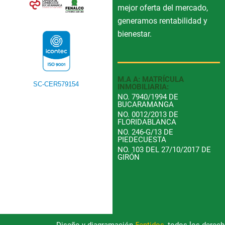
mejor oferta del mercado,
generamos rentabilidad y
bienestar.
M.A A: MATRÍCULA
SC-CER579154
INMOBILIARIA:
NO. 7940/1994 DE
BUCARAMANGA
NO. 0012/2013 DE
FLORIDABLANCA
NO. 246-G/13 DE
PIEDECUESTA
NO. 103 DEL 27/10/2017 DE
GIRÓN
Diseño y diagramación
5entidos
, todos los derec