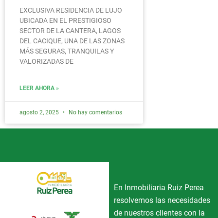
EXCLUSIVA RESIDENCIA DE LUJO
UBICADA EN EL PRESTIGIOSO
SECTOR DE LA CANTERA, LAGOS
DEL CACIQUE, UNA DE LAS ZONAS
MÁS SEGURAS, TRANQUILAS Y
VALORIZADAS DE
LEER AHORA »
agosto 2, 2025
No hay comentarios
En Inmobiliaria Ruiz Perea
resolvemos las necesidades
de nuestros clientes con la