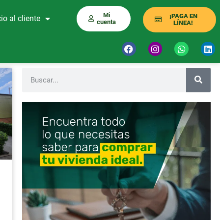
Mi
¡PAGA EN
io al cliente
cuenta
LÍNEA!