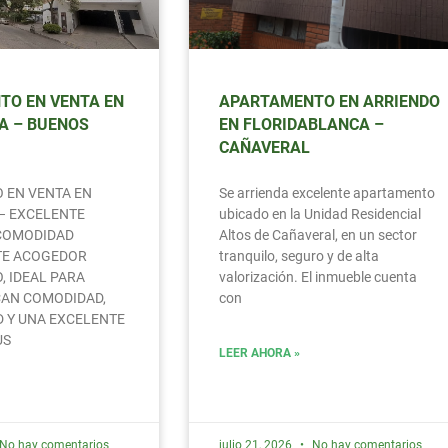
TO EN VENTA EN
APARTAMENTO EN ARRIENDO
A – BUENOS
EN FLORIDABLANCA –
CAÑAVERAL
 EN VENTA EN
Se arrienda excelente apartamento
– EXCELENTE
ubicado en la Unidad Residencial
 COMODIDAD
Altos de Cañaveral, en un sector
TE ACOGEDOR
tranquilo, seguro y de alta
 IDEAL PARA
valorización. El inmueble cuenta
CAN COMODIDAD,
con
 Y UNA EXCELENTE
US
LEER AHORA »
No hay comentarios
julio 21, 2026
No hay comentarios