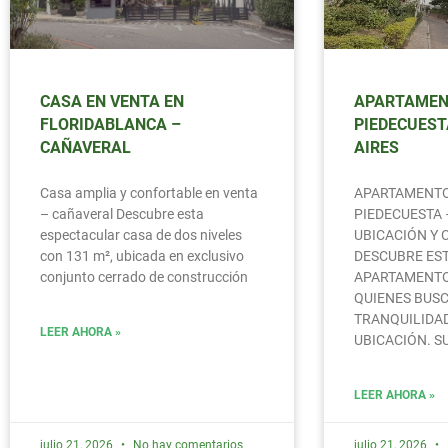
CASA EN VENTA EN
APARTAMEN
FLORIDABLANCA –
PIEDECUEST
CAÑAVERAL
AIRES
Casa amplia y confortable en venta
APARTAMENTO
– cañaveral Descubre esta
PIEDECUESTA 
espectacular casa de dos niveles
UBICACIÓN Y
con 131 m², ubicada en exclusivo
DESCUBRE ES
conjunto cerrado de construcción
APARTAMENTO,
QUIENES BUS
TRANQUILIDAD
LEER AHORA »
UBICACIÓN. S
LEER AHORA »
julio 21, 2026
No hay comentarios
julio 21, 2026