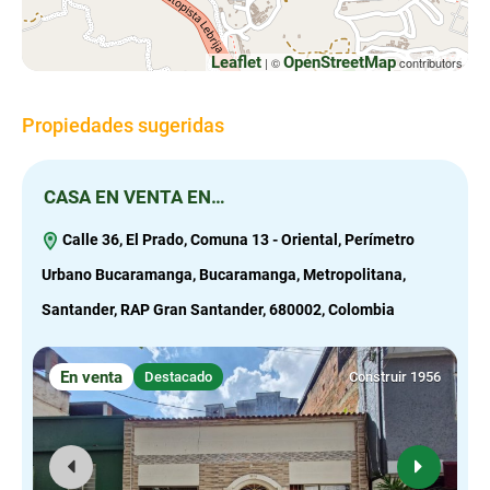
Leaflet
OpenStreetMap
| ©
contributors
Propiedades sugeridas
CASA EN VENTA EN…
E
Calle 36, El Prado, Comuna 13 - Oriental, Perímetro
Urbano Bucaramanga, Bucaramanga, Metropolitana,
C
Santander, RAP Gran Santander, 680002, Colombia
S
En venta
Destacado
Construir 1956