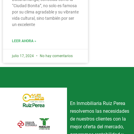
“Ciudad Bonita”, no solo es famosa
por su clima agradable y su vibrante
vida cultural, sino también por ser
un excelente
LEER AHORA »
julio 17, 2024
No hay comentarios
En Inmobiliaria Ruiz Perea
resolvemos las necesidades
de nuestros clientes con la
mejor oferta del mercado,