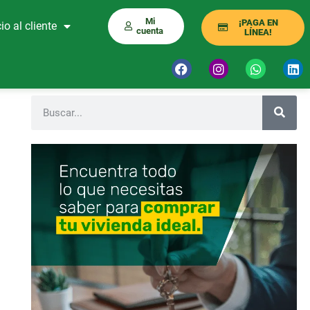
Mi
¡PAGA EN
io al cliente
cuenta
LÍNEA!