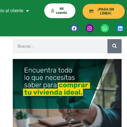
Mi
¡PAGA EN
io al cliente
cuenta
LÍNEA!