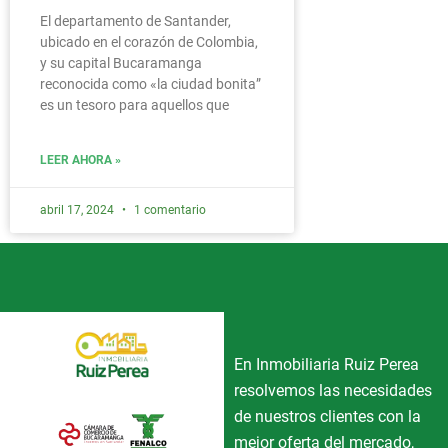
El departamento de Santander,
ubicado en el corazón de Colombia,
y su capital Bucaramanga
reconocida como «la ciudad bonita”
es un tesoro para aquellos que
LEER AHORA »
abril 17, 2024
1 comentario
En Inmobiliaria Ruiz Perea
resolvemos las necesidades
de nuestros clientes con la
mejor oferta del mercado,