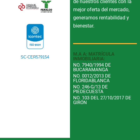
de nuestros clientes con la
mejor oferta del mercado,
generamos rentabilidad y
bienestar.
M.A A: MATRÍCULA
SC-CER579154
INMOBILIARIA:
NO. 7940/1994 DE
BUCARAMANGA
NO. 0012/2013 DE
FLORIDABLANCA
NO. 246-G/13 DE
PIEDECUESTA
NO. 103 DEL 27/10/2017 DE
GIRÓN