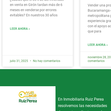
en venta en Girón tardan más de 6
Vender una pr
meses en venderse por errores
Bucaramanga o
evitables? En nuestros 30 años
metropolitana 
experiencia gra
con el apoyo 
LEER AHORA »
que para
LEER AHORA »
noviembre 28, 2
julio 31, 2025
No hay comentarios
comentarios
En Inmobiliaria Ruiz Perea
resolvemos las necesidades