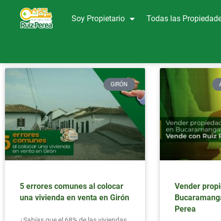
Soy Propietario
Todas las Propiedad
GIRÓN
5 errores comunes al colocar
Vender prop
una vivienda en venta en Girón
Bucaramanga
Perea
¿Sabías que el 68% de las viviendas