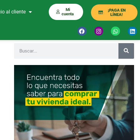
Mi
¡PAGA EN
io al cliente
cuenta
LÍNEA!