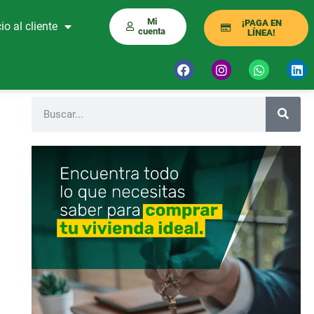
Mi
¡PAGA EN
io al cliente
cuenta
LÍNEA!