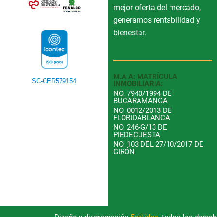
mejor oferta del mercado,
generamos rentabilidad y
bienestar.
M.A A: MATRÍCULA
SC-CER579154
INMOBILIARIA:
NO. 7940/1994 DE
BUCARAMANGA
NO. 0012/2013 DE
FLORIDABLANCA
NO. 246-G/13 DE
PIEDECUESTA
NO. 103 DEL 27/10/2017 DE
GIRÓN
Diseño y diagramación
5entidos
, todos los derec