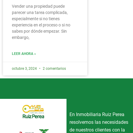
Vender una propiedad puede
parecer una tarea complicada,
especialmente si no tienes
experiencia en el proceso o si no
sabes por dónde empezar. Sin
embargo,
LEER AHORA »
octubre 3, 2024
2 comentarios
En Inmobiliaria Ruiz Perea
resolvemos las necesidades
de nuestros clientes con la