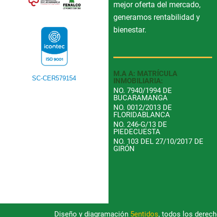
mejor oferta del mercado,
generamos rentabilidad y
bienestar.
M.A A: MATRÍCULA
SC-CER579154
INMOBILIARIA:
NO. 7940/1994 DE
BUCARAMANGA
NO. 0012/2013 DE
FLORIDABLANCA
NO. 246-G/13 DE
PIEDECUESTA
NO. 103 DEL 27/10/2017 DE
GIRÓN
Diseño y diagramación
5entidos
, todos los derec