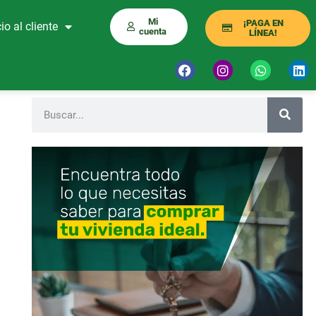
Mi
¡PAGA EN
io al cliente
cuenta
LÍNEA!