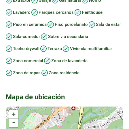
Extractor
Garaje
Gas natural
Horno
Lavadero
Parques cercanos
Penthouse
Piso en ceramica
Piso porcelanato
Sala de estar
Sala-comedor
Sobre via secundaria
Techo drywall
Terraza
Vivienda multifamiliar
Zona comercial
Zona de lavanderia
Zona de ropas
Zona residencial
Mapa de ubicación
+
−