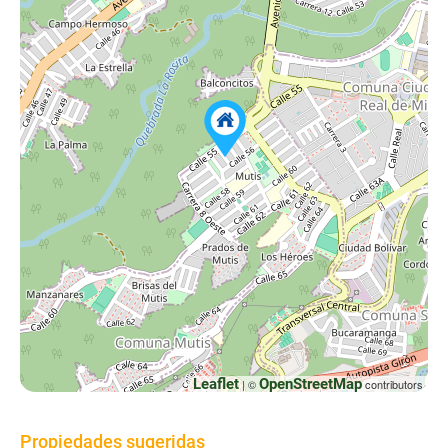
Leaflet
OpenStreetMap
| ©
contributors
Propiedades sugeridas