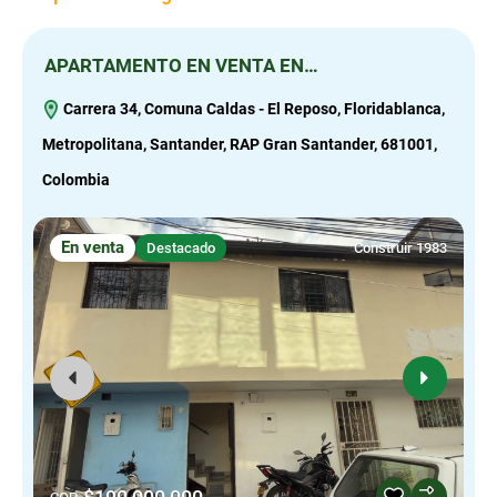
APARTAMENTO EN VENTA EN…
C
Carrera 34, Comuna Caldas - El Reposo, Floridablanca,
Metropolitana, Santander, RAP Gran Santander, 681001,
C
Colombia
B
S
En venta
Destacado
Construir 1983