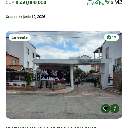
M2
$550,000,000
COP
4
4
210
Creado el:
junio 18, 2026
En venta
19