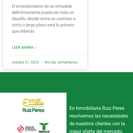
El arrendamiento de un inmueble
definitivamente puede ser todo un
desafío, decidir entre un contrato a
corto o largo plazo será lo primero
que deberás
LEER AHORA »
octubre 31, 2023
No hay comentarios
En Inmobiliaria Ruiz Perea
resolvemos las necesidades
de nuestros clientes con la
mejor oferta del mercado,