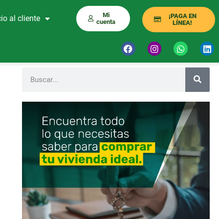
Mi
¡PAGA EN
io al cliente
cuenta
LÍNEA!