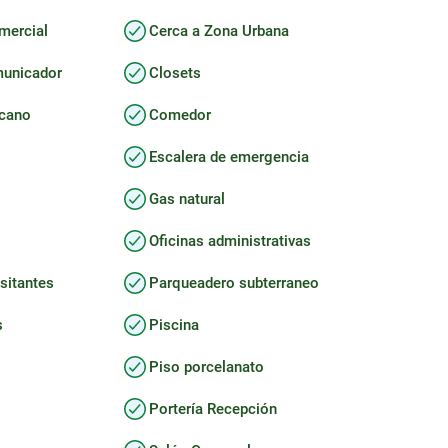
mercial
Cerca a Zona Urbana
municador
Closets
icano
Comedor
Escalera de emergencia
Gas natural
Oficinas administrativas
sitantes
Parqueadero subterraneo
s
Piscina
Piso porcelanato
Portería Recepción