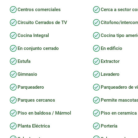
Centros comerciales
Cerca a sector co
Circuito Cerrados de TV
Citofono/interco
Cocina Integral
Cocina tipo amer
En conjunto cerrado
En edificio
Estufa
Extractor
Gimnasio
Lavadero
Parqueadero
Parqueadero de vi
Parques cercanos
Permite mascota
Piso en baldosa / Mármol
Piso en ceramica
Planta Eléctrica
Portería