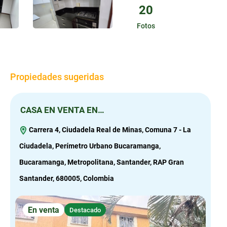
20
Fotos
Propiedades sugeridas
CASA EN VENTA EN…
CA
Carrera 4, Ciudadela Real de Minas, Comuna 7 - La
C
Ciudadela, Perímetro Urbano Bucaramanga,
Urb
Bucaramanga, Metropolitana, Santander, RAP Gran
San
Santander, 680005, Colombia
En venta
Destacado