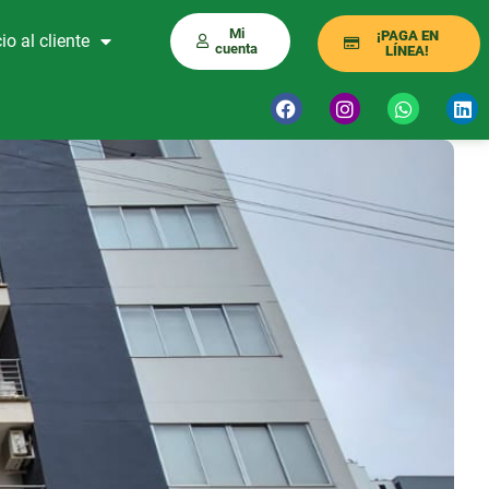
Mi
¡PAGA EN
io al cliente
cuenta
LÍNEA!