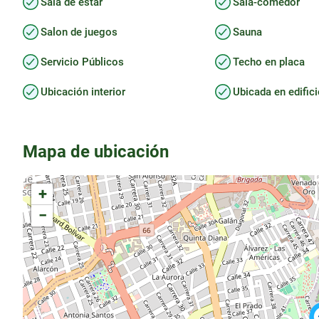
Sala de estar
Sala-comedor
Salon de juegos
Sauna
Servicio Públicos
Techo en placa
Ubicación interior
Ubicada en edific
Mapa de ubicación
+
−